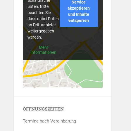
Schaltfläche
Service
unten. Bitte
akzeptieren
beachten Sie,
und Inhalte
dass dabei Daten
entsperren
an Drittanbieter
weitergegeben
werden.
Mehr
Informationen
ÖFFNUNGSZEITEN
Termine nach Vereinbarung