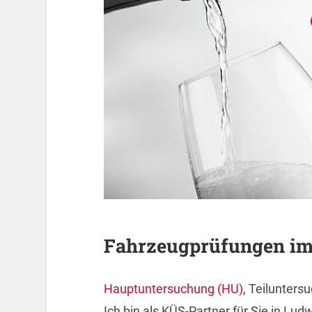
Fahrzeugprüfungen im
Hauptuntersuchung (HU)
, Teilunter
Ich bin als KÜS-Partner für Sie in Lud